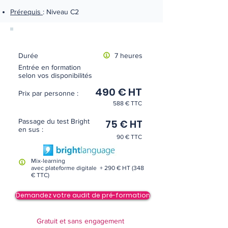
Prérequis
: Niveau C2
Durée
7 heures
Entrée en formation
selon vos disponibilités
490 € HT
Prix par personne :
588 € TTC
Passage du test Bright
75 € HT
en sus :
90 € TTC
Mix-learning
avec plateforme digitale + 290 € HT (348
€ TTC)
Demandez votre audit de pré-formation
Gratuit et sans engagement