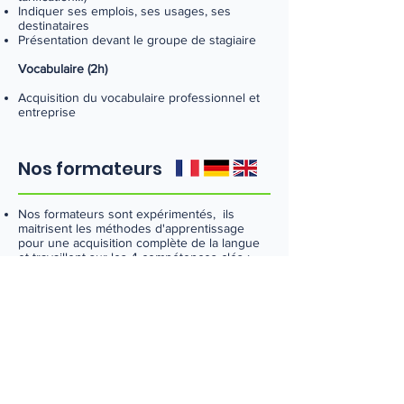
Indiquer ses emplois, ses usages, ses
destinataires
Présentation devant le groupe de stagiaire
Vocabulaire (2h)
Acquisition du vocabulaire professionnel et
entreprise
Nos formateurs
Nos formateurs sont expérimentés, ils
maitrisent les méthodes d'apprentissage
pour une acquisition complète de la langue
et travaillent sur les 4 compétences clés :
votre expression orale et écrite, votre
compréhension orale et écrite.
Bilingues ou trilingues ils facilitent votre
apprentissage avec un recours possible à
votre langue maternelles pour des
explications plus approfondies.
D'une bonne culture générale, ils ont
également une bonne compréhension et
connaissances des métiers et du tissu socio-
économique local, national et international.