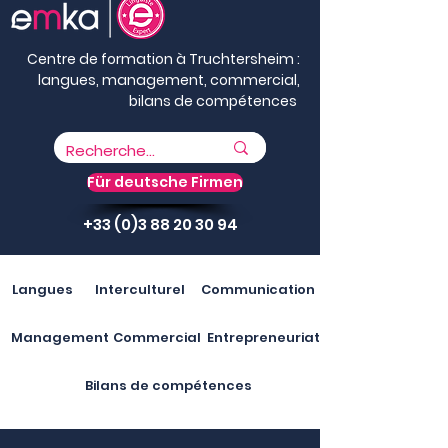
Centre de formation à Truchtersheim :
langues, management, commercial,
bilans de compétences
Für deutsche Firmen
+33 (0)3 88 20 30 94
Langues
Interculturel
Communication
Management
Commercial
Entrepreneuriat
Bilans de compétences