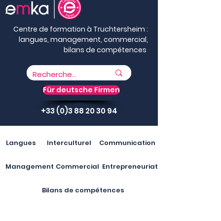
Centre de formation à Truchtersheim :
langues, management, commercial,
bilans de compétences
Für deutsche Firmen
+33 (0)3 88 20 30 94
Langues
Interculturel
Communication
Management
Commercial
Entrepreneuriat
Bilans de compétences