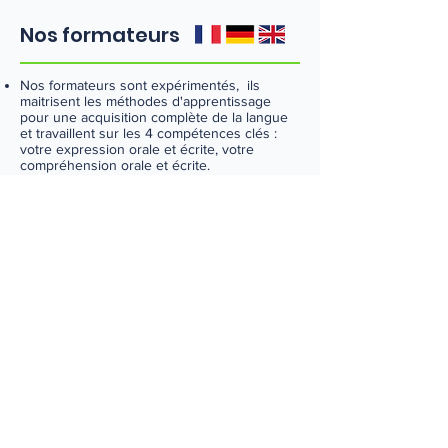
Nos formateurs
Nos formateurs sont expérimentés, ils
maitrisent les méthodes d'apprentissage
pour une acquisition complète de la langue
et travaillent sur les 4 compétences clés :
votre expression orale et écrite, votre
compréhension orale et écrite.
Bilingues ou trilingues ils facilitent votre
apprentissage avec un recours possible à
votre langue maternelles pour des
explications plus approfondies.
D'une bonne culture générale, ils ont
également une bonne compréhension et
connaissances des métiers et du tissu socio-
économique local, national et international.
Suite du parcours
Niveau B1/B1+
Modules accueil physique et téléphonique,
rédiger un e-mail, rédiger son CV, se