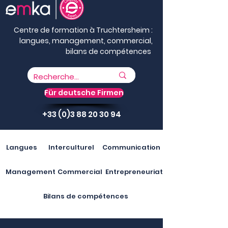
Centre de formation à Truchtersheim :
langues, management, commercial,
bilans de compétences
Für deutsche Firmen
+33 (0)3 88 20 30 94
Langues
Interculturel
Communication
Management
Commercial
Entrepreneuriat
Bilans de compétences