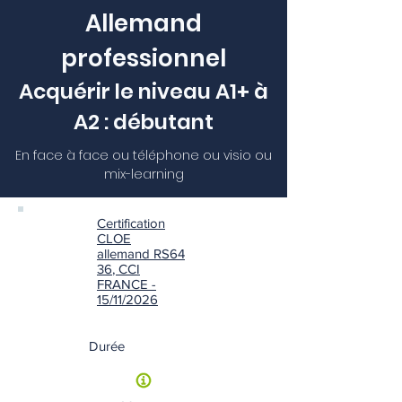
Allemand
professionnel
Acquérir le niveau A1+ à
A2 : débutant
En face à face ou téléphone ou visio ou
mix-learning
Certification
CLOE
allemand RS64
36
, CCI
FRANCE -
15/11/2026
Durée