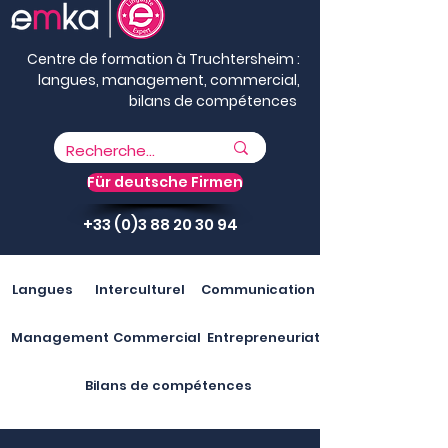
Centre de formation à Truchtersheim :
langues, management, commercial,
bilans de compétences
Für deutsche Firmen
+33 (0)3 88 20 30 94
Langues
Interculturel
Communication
Management
Commercial
Entrepreneuriat
Bilans de compétences