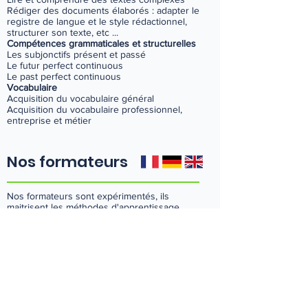
Rédiger des documents élaborés : adapter le
registre de langue et le style rédactionnel,
structurer son texte, etc ...
Compétences grammaticales et structurelles
Les subjonctifs présent et passé
Le futur perfect continuous
Le past perfect continuous
Vocabulaire
Acquisition du vocabulaire général
Acquisition du vocabulaire professionnel,
entreprise et métier
Nos formateurs
Nos formateurs sont expérimentés, ils
maitrisent les méthodes d'apprentissage
pour une acquisition complète de la langue
et travaillent sur les 4 compétences clés :
votre expression orale et écrite, votre
compréhension orale et écrite.
Bilingues ou trilingues ils facilitent votre
apprentissage avec un recours possible à
votre langue maternelle pour des
explications plus approfondies.
D'une bonne culture générale, ils ont