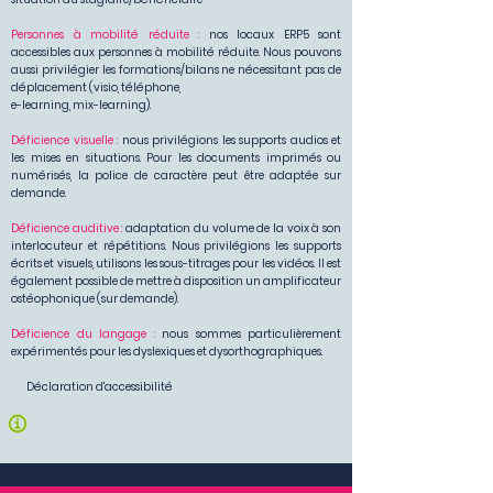
Personnes à mobilité réduite :
nos locaux ERP5 sont
accessibles aux personnes à mobilité réduite. Nous pouvons
aussi privilégier les formations/bilans ne nécessitant pas de
déplacement (visio, téléphone,
e-learning, mix-learning).
Déficience visuelle :
nous privilégions les supports audios et
les mises en situations. Pour les documents imprimés ou
numérisés, la police de caractère peut être adaptée sur
demande.
Déficience auditive :
adaptation du volume de la voix à son
interlocuteur et répétitions. Nous privilégions les supports
écrits et visuels, utilisons les sous-titrages pour les vidéos. Il est
également possible de mettre à disposition un amplificateur
ostéophonique (sur demande).
Déficience du langage :
nous sommes particulièrement
expérimentés pour les dyslexiques et dysorthographiques.
Déclaration d'accessibilité