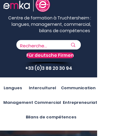
Centre de formation à Truchtersheim :
langues, management, commercial,
bilans de compétences
Für deutsche Firmen
+33 (0)3 88 20 30 94
Langues
Interculturel
Communication
Management
Commercial
Entrepreneuriat
Bilans de compétences