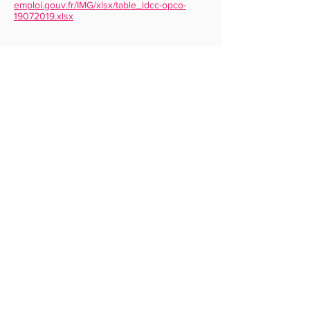
emploi.gouv.fr/IMG/xlsx/table_idcc-opco-
19072019.xlsx
Qui sommes-nous ?
Contact
Livret d'accueil formations
Livret d'accueil bilans de compétences
Hauptinformanionen zum Training
Niveaux du CECRL et équivalences
Témoignages
CGV
CGU
Mentions légales
Politique de confidentialité
Règlement intérieur
Déclaration d'accessibilité
Certificat Qualiopi